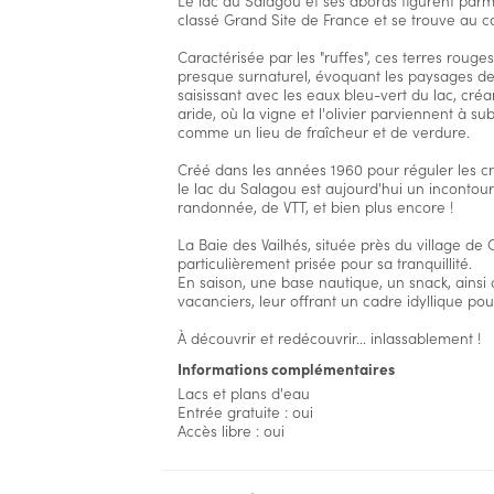
Le lac du Salagou et ses abords figurent parm
classé Grand Site de France et se trouve au 
Caractérisée par les "ruffes", ces terres rouge
presque surnaturel, évoquant les paysages de
saisissant avec les eaux bleu-vert du lac, cré
aride, où la vigne et l'olivier parviennent à sub
comme un lieu de fraîcheur et de verdure.
Créé dans les années 1960 pour réguler les crue
le lac du Salagou est aujourd'hui un incontou
randonnée, de VTT, et bien plus encore !
La Baie des Vailhés, située près du village de C
particulièrement prisée pour sa tranquillité.
En saison, une base nautique, un snack, ainsi 
vacanciers, leur offrant un cadre idyllique pou
À découvrir et redécouvrir... inlassablement !
Informations complémentaires
Lacs et plans d'eau
Entrée gratuite : oui
Accès libre : oui