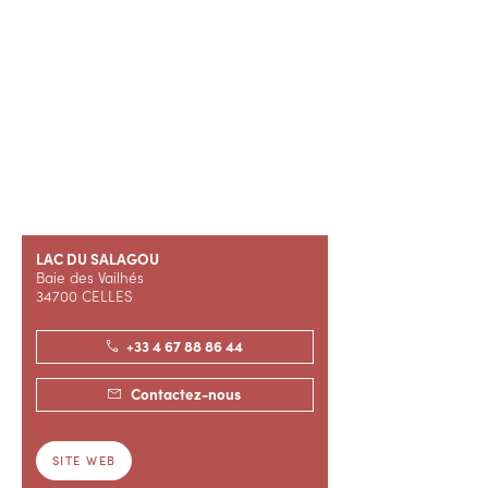
LAC DU SALAGOU
Baie des Vailhés
34700 CELLES
+33 4 67 88 86 44
Contactez-nous
SITE WEB