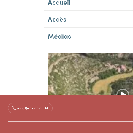
Accueil
Accès
Médias
+33(0)4 67 88 86 44