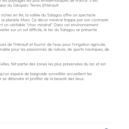
i les paysages les plus emblématiques de France. Il est
cœur du Géoparc Terres d'Hérault.
s riches en fer, la vallée du Salagou offre un spectacle
 la planète Mars. Ce décor minéral frappe par son contraste
ant un véritable "choc minéral". Dans cet environnement
sister sur un sol difficile, le lac du Salagou se présente
s de l'Hérault et fournir de l'eau pour l'irrigation agricole,
rnable pour les passionnés de nature, de sports nautiques, de
elles, fait partie des zones les plus préservées du lac et est
qu'un espace de baignade surveillée accueillent les
r se détendre et profiter de la beauté des lieux.