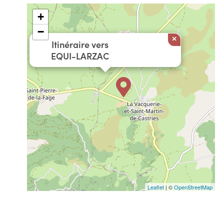
+
−
×
Itinéraire vers
EQUI-LARZAC
Leaflet
| ©
OpenStreetMap