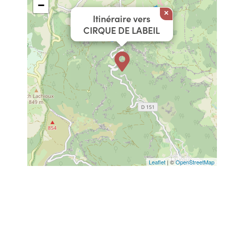
−
×
Itinéraire vers
CIRQUE DE LABEIL
Leaflet
| ©
OpenStreetMap