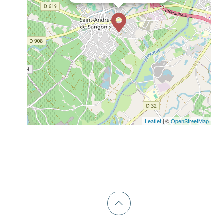
Leaflet
| ©
OpenStreetMap