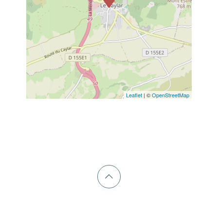
Leaflet
| ©
OpenStreetMap