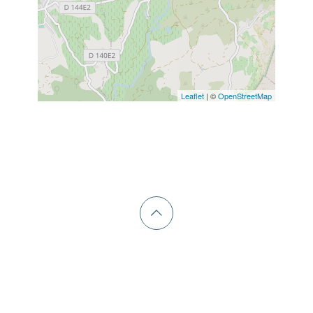
Leaflet
| ©
OpenStreetMap