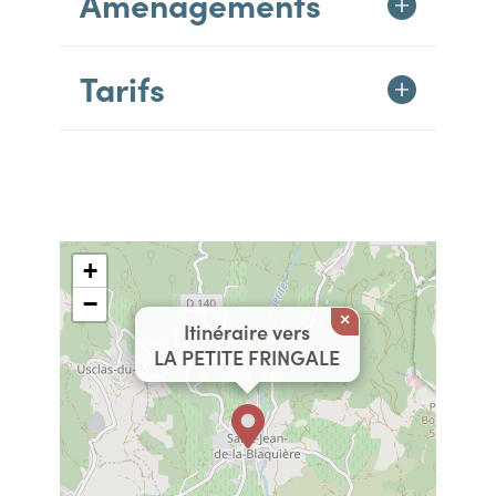
Aménagements
Tarifs
+
−
×
Itinéraire vers
LA PETITE FRINGALE