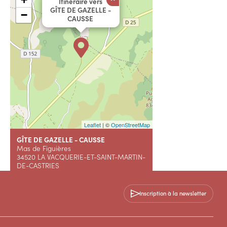
Itinéraire vers
GÎTE DE GAZELLE -
−
CAUSSE
Leaflet
| ©
OpenStreetMap
GÎTE DE GAZELLE - CAUSSE
Mas de Figuières
34520 LA VACQUERIE-ET-SAINT-MARTIN-
DE-CASTRIES
+33 6 03 13 79 73
Inscription à la newsletter
Contactez-nous