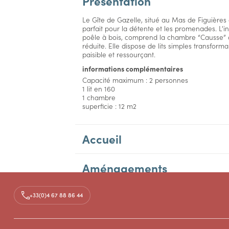
Présentation
Le Gîte de Gazelle, situé au Mas de Figuières
parfait pour la détente et les promenades. L'i
poêle à bois, comprend la chambre “Causse” a
réduite. Elle dispose de lits simples transforma
paisible et ressourçant.
informations complémentaires
Capacité maximum : 2 personnes
1 lit en 160
1 chambre
superficie : 12 m2
Accueil
Aménagements
Tarifs
+33(0)4 67 88 86 44
Accès