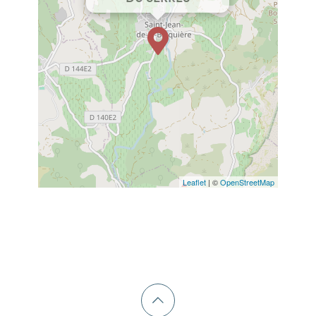
Leaflet
| ©
OpenStreetMap