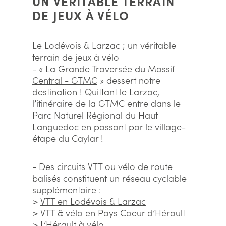
UN VÉRITABLE TERRAIN
DE JEUX À VÉLO
Le Lodévois & Larzac ; un véritable
terrain de jeux à vélo
- « La
Grande Traversée du Massif
Central - GTMC
» dessert notre
destination ! Quittant le Larzac,
l’itinéraire de la GTMC entre dans le
Parc Naturel Régional du Haut
Languedoc en passant par le village-
étape du Caylar !
- Des circuits VTT ou vélo de route
balisés constituent un réseau cyclable
supplémentaire :
>
VTT en Lodévois & Larzac
>
VTT & vélo en Pays Coeur d’Hérault
>
L’Hérault à vélo