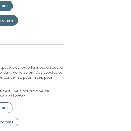
tterie
ogramme
spectacles toute l’année, à Lodève
e dans votre salon. Des spectacles
es concerts… pour rêver, pour
s c’est une cinquantaine de
ois et Larzac.
tterie
ogramme