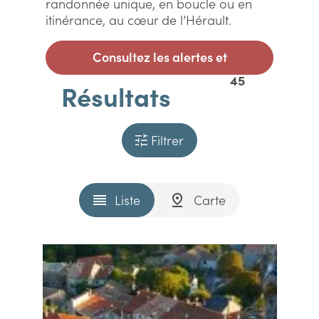
randonnée unique, en boucle ou en
itinérance, au cœur de l’Hérault.
Consultez les alertes et
45
Résultats
informations
Filtrer
Liste
Carte