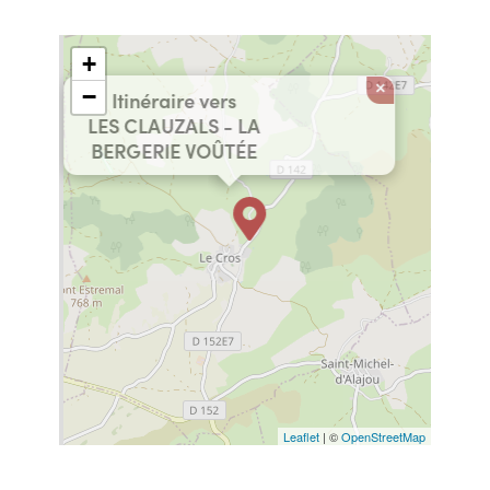
+
×
−
Itinéraire vers
LES CLAUZALS - LA
BERGERIE VOÛTÉE
Leaflet
| ©
OpenStreetMap