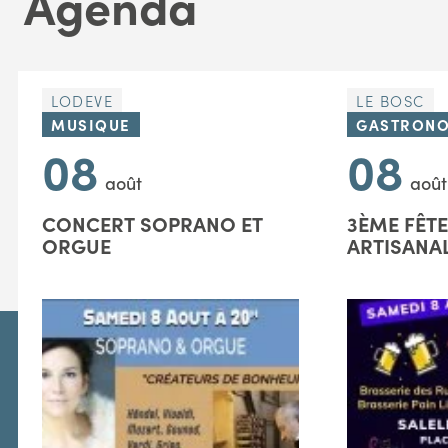
Agenda
LODEVE
LE BOSC
MUSIQUE
GASTRONO
08
08
août
août
CONCERT SOPRANO ET
3ÈME FÊTE
ORGUE
ARTISANA