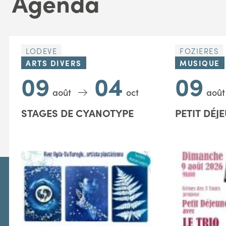
Agenda
LODEVE
FOZIERES
ARTS DIVERS
MUSIQUE
09
04
09
août
oct
août
STAGES DE CYANOTYPE
PETIT DÉJ