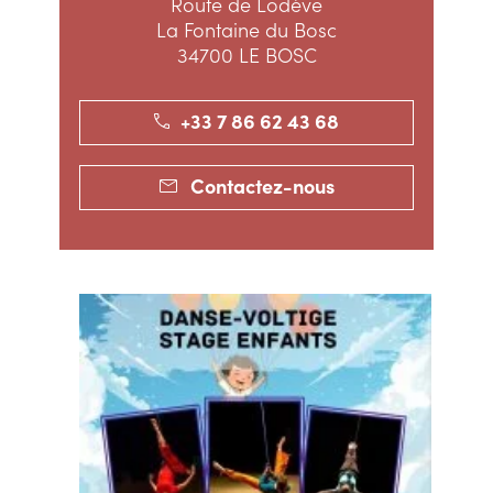
Route de Lodève
La Fontaine du Bosc
34700 LE BOSC
+33 7 86 62 43 68
Contactez-nous