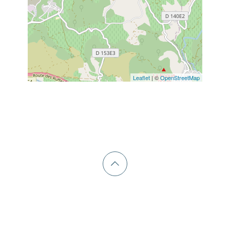
Leaflet
| ©
OpenStreetMap