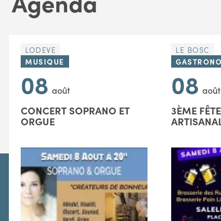
Agenda
LODEVE
LE BOSC
MUSIQUE
GASTRONO
08
08
août
août
CONCERT SOPRANO ET
3ÈME FÊTE
ORGUE
ARTISANA