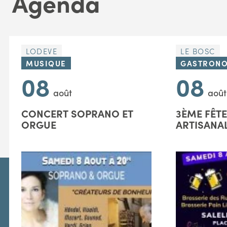
Agenda
LODEVE
LE BOSC
MUSIQUE
GASTRONO
08
08
août
août
CONCERT SOPRANO ET
3ÈME FÊTE
ORGUE
ARTISANA