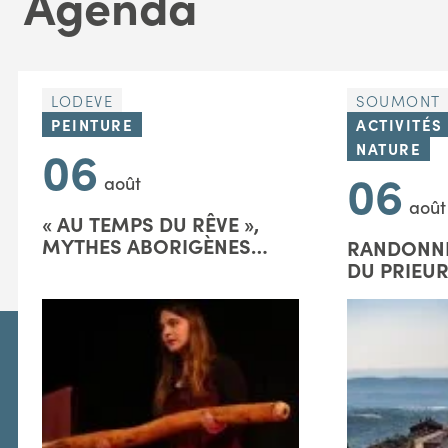
Agenda
LODEVE
SOUMONT
PEINTURE
ACTIVITÉS
06
NATURE
06
août
août
« AU TEMPS DU RÊVE »,
MYTHES ABORIGÈNES
RANDONNÉ
D'AUSTRALIE
DU PRIEUR
MICHEL-