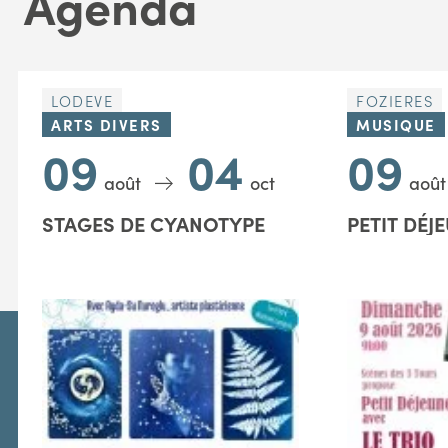
Agenda
LODEVE
FOZIERES
ARTS DIVERS
MUSIQUE
09
04
09
août
oct
août
STAGES DE CYANOTYPE
PETIT DÉJ