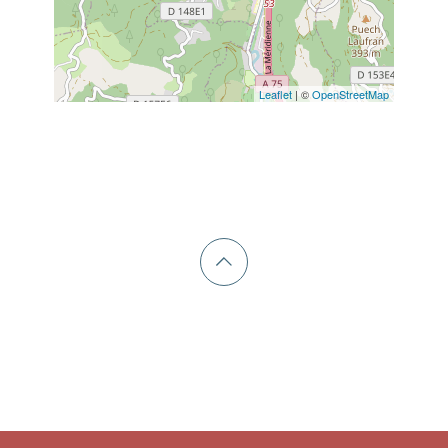
Leaflet
| ©
OpenStreetMap