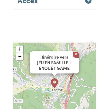
Accès
+
×
−
Itinéraire vers
JEU EN FAMILLE :
ENQUÊT’GAME