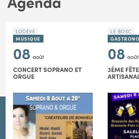
Agenda
LODEVE
LE BOSC
MUSIQUE
GASTRONO
08
08
août
août
CONCERT SOPRANO ET
3ÈME FÊTE
ORGUE
ARTISANA