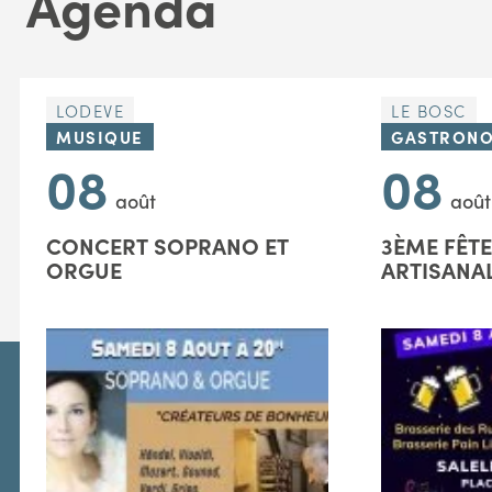
Agenda
LODEVE
LE BOSC
MUSIQUE
GASTRONO
08
08
août
août
CONCERT SOPRANO ET
3ÈME FÊTE
ORGUE
ARTISANA