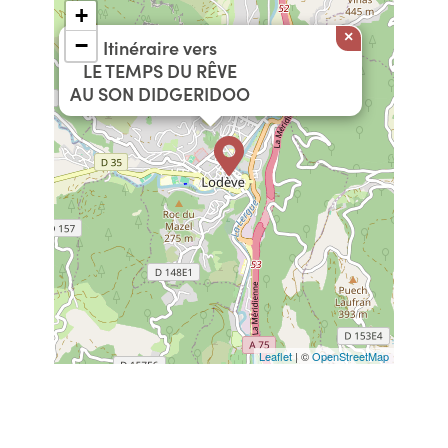
+
×
−
Itinéraire vers
LE TEMPS DU RÊVE
AU SON DIDGERIDOO
Leaflet
| ©
OpenStreetMap