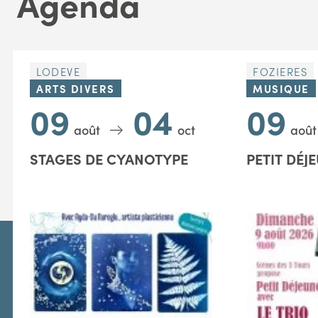
Agenda
LODEVE
FOZIERES
ARTS DIVERS
MUSIQUE
09
04
09
août
oct
août
STAGES DE CYANOTYPE
PETIT DÉJ