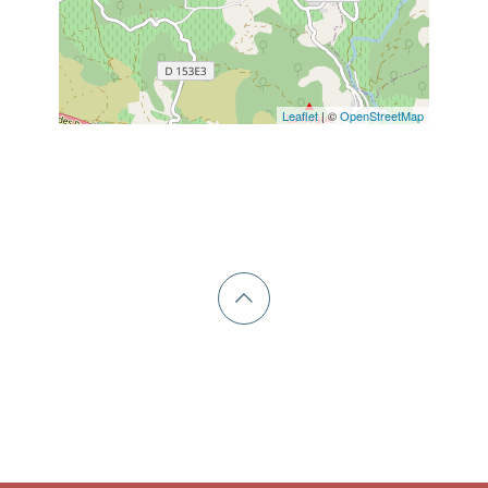
Leaflet
| ©
OpenStreetMap