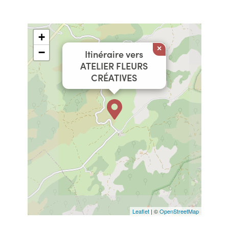
+
×
−
Itinéraire vers
ATELIER FLEURS
CRÉATIVES
Leaflet
| ©
OpenStreetMap