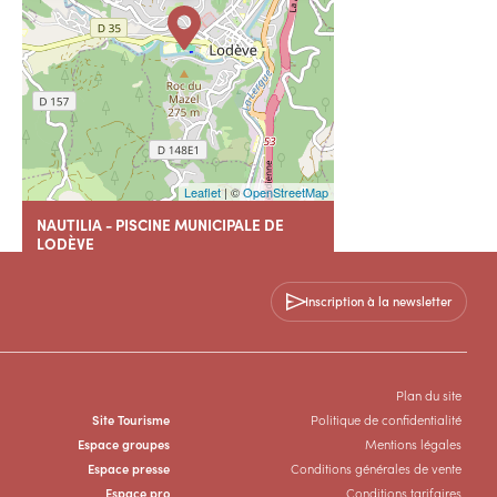
Leaflet
| ©
OpenStreetMap
NAUTILIA - PISCINE MUNICIPALE DE
LODÈVE
279 Avenue Joseph Vallot
34700 LODEVE
Inscription à la newsletter
+33 4 11 95 04 55
Plan du site
SITE WEB
Site Tourisme
Politique de confidentialité
Espace groupes
Mentions légales
Espace presse
Conditions générales de vente
Espace pro
Conditions tarifaires