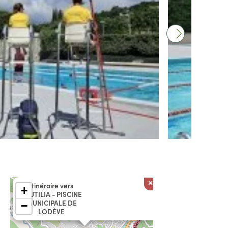
×
Itinéraire vers
+
NAUTILIA - PISCINE
MUNICIPALE DE
−
LODÈVE