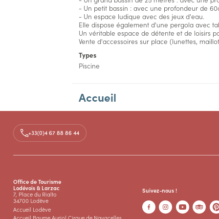
- Un petit bassin : avec une profondeur de 6
- Un espace ludique avec des jeux d'eau.
Elle dispose également d'une pergola avec tab
Un véritable espace de détente et de loisirs po
Vente d'accessoires sur place (lunettes, maillot
Types
Piscine
Accueil
Aménagements
+33(0)4 67 88 86 44
Tarifs
Accès
Office de Tourisme
Lodévois & Larzac
Suivez-nous !
7, Place du Rialto
34700 Lodève
Accueil Lodève
Accueil Baume Auriol Cirque de Navacelles