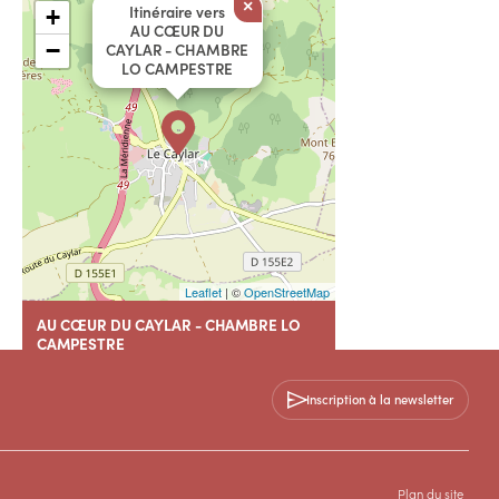
×
Itinéraire vers
+
AU CŒUR DU
−
CAYLAR - CHAMBRE
LO CAMPESTRE
Leaflet
| ©
OpenStreetMap
AU CŒUR DU CAYLAR - CHAMBRE LO
CAMPESTRE
41 rue du Quai
34520 LE CAYLAR
Inscription à la newsletter
+33 6 23 45 00 86
Contactez-nous
Plan du site