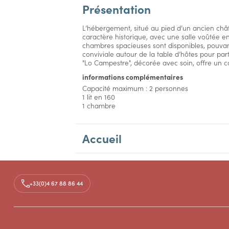
Présentation
L’hébergement, situé au pied d’un ancien chât
caractère historique, avec une salle voûtée e
chambres spacieuses sont disponibles, pouvant
conviviale autour de la table d’hôtes pour pa
"Lo Campestre", décorée avec soin, offre un ca
informations complémentaires
Capacité maximum : 2 personnes
1 lit en 160
1 chambre
Accueil
Aménagements
+33(0)4 67 88 86 44
Tarifs
Accès