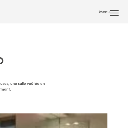
Menu
O
uses, une salle voûtée en
rmant.