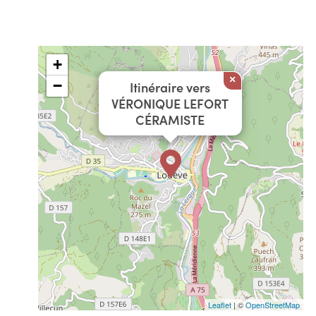
+
×
−
Itinéraire vers
VÉRONIQUE LEFORT
CÉRAMISTE
Leaflet
| ©
OpenStreetMap