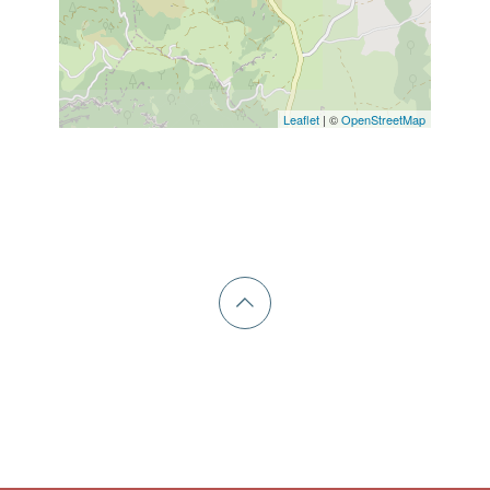
Leaflet
| ©
OpenStreetMap