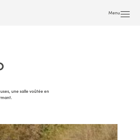
Menu
O
uses, une salle voûtée en
rmant.