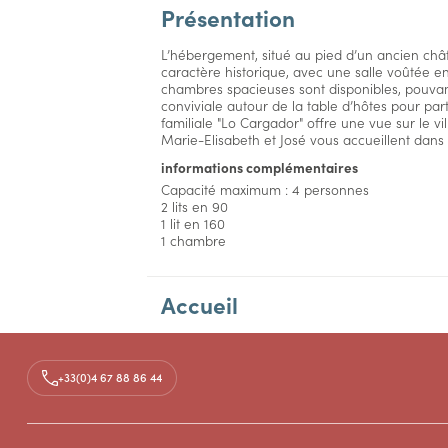
Présentation
L’hébergement, situé au pied d’un ancien chât
caractère historique, avec une salle voûtée e
chambres spacieuses sont disponibles, pouvant
conviviale autour de la table d’hôtes pour pa
familiale "Lo Cargador" offre une vue sur le vi
Marie-Elisabeth et José vous accueillent dans
informations complémentaires
Capacité maximum : 4 personnes
2 lits en 90
1 lit en 160
1 chambre
Accueil
Aménagements
+33(0)4 67 88 86 44
Tarifs