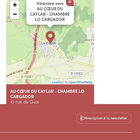
×
Itinéraire vers
+
AU CŒUR DU
−
CAYLAR - CHAMBRE
LO CARGADOR
Leaflet
| ©
OpenStreetMap
AU CŒUR DU CAYLAR - CHAMBRE LO
CARGADOR
41 rue du Quai
34520 LE CAYLAR
Inscription à la newsletter
+33 6 23 45 00 86
Contactez-nous