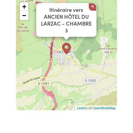
+
×
Itinéraire vers
−
ANCIEN HÔTEL DU
LARZAC - CHAMBRE
3
Leaflet
| ©
OpenStreetMap