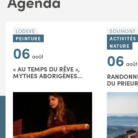
Agenda
LODEVE
SOUMONT
PEINTURE
ACTIVITÉS
06
NATURE
06
août
août
« AU TEMPS DU RÊVE »,
MYTHES ABORIGÈNES
RANDONNÉ
D'AUSTRALIE
DU PRIEUR
MICHEL-